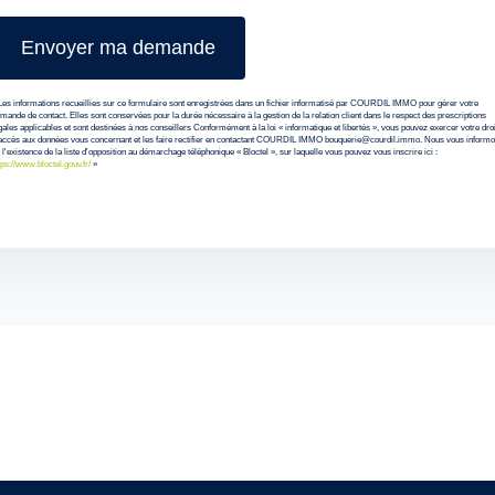
Les informations recueillies sur ce formulaire sont enregistrées dans un fichier informatisé par COURDIL IMMO pour gérer votre
mande de contact. Elles sont conservées pour la durée nécessaire à la gestion de la relation client dans le respect des prescriptions
gales applicables et sont destinées à nos conseillers Conformément à la loi « informatique et libertés », vous pouvez exercer votre droi
accès aux données vous concernant et les faire rectifier en contactant COURDIL IMMO bouquerie@courdil.immo. Nous vous inform
 l'existence de la liste d'opposition au démarchage téléphonique « Bloctel », sur laquelle vous pouvez vous inscrire ici :
tps://www.bloctel.gouv.fr/
»