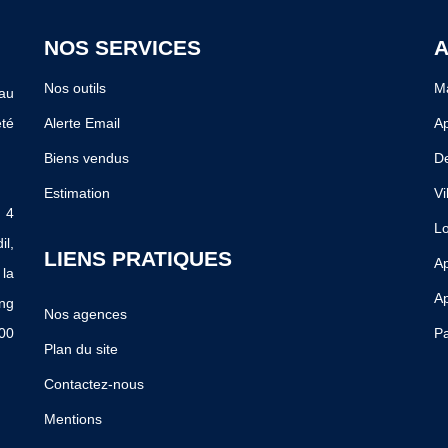
NOS SERVICES
A
Nos outils
Ma
au
té
Alerte Email
A
Biens vendus
De
Estimation
Vi
 4
Lo
il,
LIENS PRATIQUES
Ap
la
Ap
ing
Nos agences
400
Pa
Plan du site
Contactez-nous
Mentions