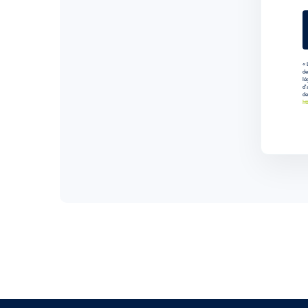
« 
de
lé
d'
de
ht