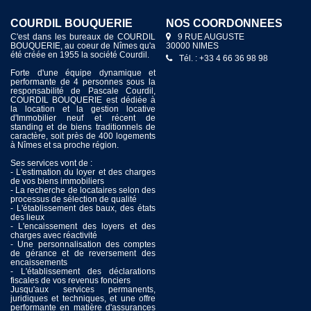
COURDIL DAUDET
NOS COORDONNÉES
Depuis 1955 la société COURDIL
1 BOULEVARD ALPHONSE
s’attache à servir au mieux les intérêts
DAUDET
de ses clients en mettant en œuvre
30000 NIMES
tous les moyens nécessaires afin
Tél. : +33 4 66 36 00 19
d’offrir un service immobilier de
qualité dans le but de satisfaire ses
mandants.
Spécialisée dans l'immobilier sur
Nîmes et ses environs, nous mettons à
votre entière disposition l’efficacité
reconnue de notre service spécialisé
dans la Transaction immobilière
(achat, vente, estimations, conseil
patrimonial) afin de vous encourager
et vous conseiller dans les démarches
de votre projet immobilier.
Pour la location, sa connaissance du
marché vous permettra de recevoir les
meilleurs conseils et de consulter son
très important catalogue de biens
exclusifs.
Nous nous ferons un plaisir de
répondre à vos questions et de vous
apporter les meilleures solutions pour
mener à bien vos intentions.