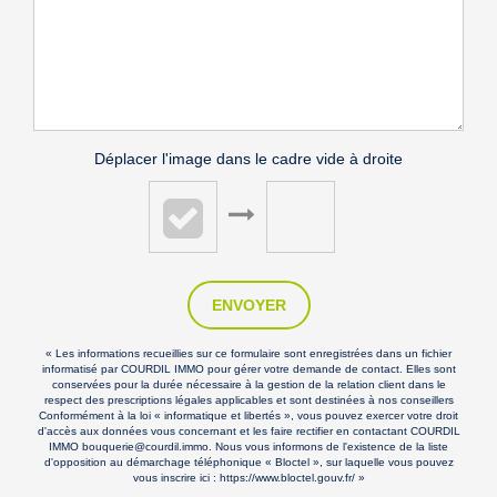
Déplacer l'image dans le cadre vide à droite
ENVOYER
« Les informations recueillies sur ce formulaire sont enregistrées dans un fichier
informatisé par COURDIL IMMO pour gérer votre demande de contact. Elles sont
conservées pour la durée nécessaire à la gestion de la relation client dans le
respect des prescriptions légales applicables et sont destinées à nos conseillers
Conformément à la loi « informatique et libertés », vous pouvez exercer votre droit
d'accès aux données vous concernant et les faire rectifier en contactant COURDIL
IMMO bouquerie@courdil.immo. Nous vous informons de l'existence de la liste
d'opposition au démarchage téléphonique « Bloctel », sur laquelle vous pouvez
vous inscrire ici :
https://www.bloctel.gouv.fr/
»