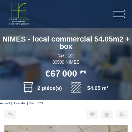
NIMES - local commercial 54.05m2 +
box
Réf : 655
30900 NIMES
€67 000
**
2 pièce(s)
54.05 m²
Accueil
A vendre
Ref. : 655