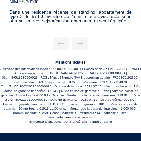
NIMES 30000
de
Secteur ARÈNES- RUE DE LA CITE FOULC - Charmant P2
r,
Bis, d'environ 56 m², situé au deuxième et dernier étage
, 2
sans ascenseur, composés d'un séjour avec poutres
 et
apparentes, un coin cuisine à aménager, 1 chambre, 1
bureau , une salle d'eau avec douche à l'italienne et wc. Eau
est
froide comprise dans les provisions pour charges. Chauffage
es
individuel A 5 minutes à pied de l'arrêt de bus ESPLANADE
T2 Orienté Ouest avec la présence de la fibre Disponible de
suite. Mandat 882 Les informations sur les risques auxquels
ce bien est exposé sont disponibles sur le site Géorisques
http://www.georisques.gouv.fr
Mentions légales
Affichage des informations légales : COURDIL DAUDET | Raison sociale : SAS COURDIL IMMO |
Adresse siège social : 1 BOULEVARD ALPHONSE DAUDET - 30000 NIMES |
Siret : 89519280500029 | RCS : Nîmes | Numero TVA Intracommunautaire : FR52895192805 |
Forme juridique : SAS | Capital social : 875 000 | Assurance RCP : 127124870 |
Carte T : CPI30022021000000035 | Date de délivrance : 2021-07-12 | Lieu de délivrance : NC |
Caisse de garantie financière : CEGC. | N° de caisse de garantie : 30555 | Adresse caisse de
garantie : 16 rue Hoche-92919 La Défense | Montant de la garantie financière : 110 000 | Carte
G : CPI30022021000000035 | Date de délivrance : 2021-07-12 | Lieu de délivrance : NC |
Caisse de garantie financière : CEGC | N° de caisse de garantie : 30555 | Adresse caisse de
garantie : 16 rue Hoche-92919 La Défense | Montant de la garantie financière : 1 600 000 |
Nom du médiateur : AME Conso | Adresse du médiateur : NC | Adresse du site :
www.mediationconso-ame.com
|
Entreprise juridiquement et financièrement indépendante