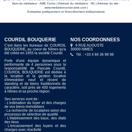
Nom du médiateur : AME Conso | Adresse du médiateur : NC | Adresse du site :
www.mediationconso-ame.com
|
Entreprise juridiquement et financièrement indépendante
COURDIL BOUQUERIE
NOS COORDONNÉES
C'est dans les bureaux de COURDIL
9 RUE AUGUSTE
BOUQUERIE, au coeur de Nîmes qu'a
30000 NIMES
été créée en 1955 la société Courdil.
Tél. : +33 4 66 36 98 98
Forte d'une équipe dynamique et
performante de 4 personnes sous la
responsabilité de Pascale Courdil,
COURDIL BOUQUERIE est dédiée à
la location et la gestion locative
d'Immobilier neuf et récent de
standing et de biens traditionnels de
caractère, soit près de 400 logements
à Nîmes et sa proche région.
Ses services vont de :
- L'estimation du loyer et des charges
de vos biens immobiliers
- La recherche de locataires selon des
processus de sélection de qualité
- L'établissement des baux, des états
des lieux
- L'encaissement des loyers et des
charges avec réactivité