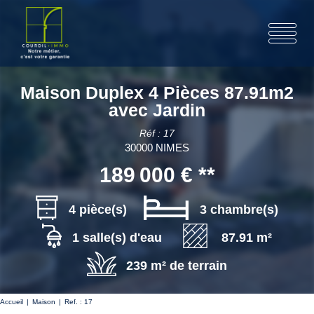
Maison Duplex 4 Pièces 87.91m2
avec Jardin
Réf : 17
30000 NIMES
189 000 €
**
4 pièce(s)
3 chambre(s)
1 salle(s) d'eau
87.91 m²
239 m² de terrain
Accueil
Maison
Ref. : 17