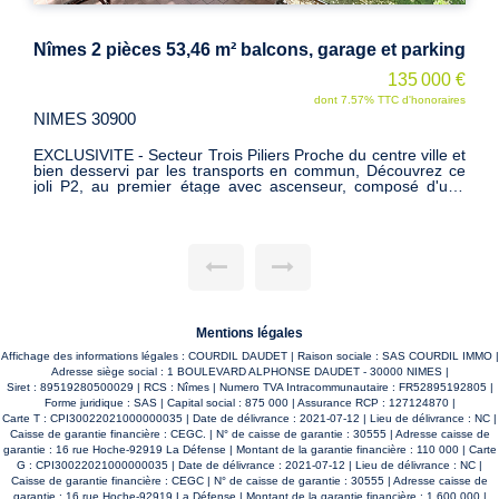
Nîmes 2 pièces 53,46 m² balcons, garage et parking
135 000 €
dont 7.57% TTC d'honoraires
NIMES 30900
EXCLUSIVITE - Secteur Trois Piliers Proche du centre ville et
bien desservi par les transports en commun, Découvrez ce
joli P2, au premier étage avec ascenseur, composé d'une
entrée avec placard, un séjour donnant sur un joli balcon au
calme, une cuisine séparée avec son balcon, une chambre,
une salle de bains et WC séparé. Une cave, un garage fermé
en sous-sol et une place de parking extérieur complète ce
bien. DPE C -Mandat 15584- Pas de procédure en cours-
charges 1139€/an- 91 lots d'hab. Informations sur risques
auxquels ce bien est exposé disponibles sur le site
Géorisques : www.georiques.gouv.fr
Mentions légales
Affichage des informations légales : COURDIL DAUDET | Raison sociale : SAS COURDIL IMMO |
Adresse siège social : 1 BOULEVARD ALPHONSE DAUDET - 30000 NIMES |
Siret : 89519280500029 | RCS : Nîmes | Numero TVA Intracommunautaire : FR52895192805 |
Forme juridique : SAS | Capital social : 875 000 | Assurance RCP : 127124870 |
Carte T : CPI30022021000000035 | Date de délivrance : 2021-07-12 | Lieu de délivrance : NC |
Caisse de garantie financière : CEGC. | N° de caisse de garantie : 30555 | Adresse caisse de
garantie : 16 rue Hoche-92919 La Défense | Montant de la garantie financière : 110 000 | Carte
G : CPI30022021000000035 | Date de délivrance : 2021-07-12 | Lieu de délivrance : NC |
Caisse de garantie financière : CEGC | N° de caisse de garantie : 30555 | Adresse caisse de
garantie : 16 rue Hoche-92919 La Défense | Montant de la garantie financière : 1 600 000 |