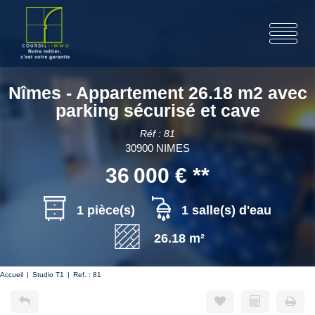
Nîmes - Appartement 26.18 m2 avec
parking sécurisé et cave
Réf : 81
30900 NIMES
36 000 €
**
1 pièce(s)
1 salle(s) d'eau
26.18 m²
Accueil
Studio T1
Ref. : 81