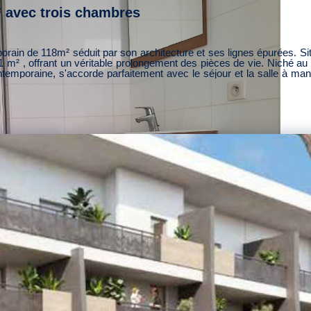
 avec trois chambres
1 m² , offrant un véritable prolongement des pièces de vie. Niché au d
 contemporaine, s'accorde parfaitement avec le séjour et la salle à
ignent l'ensemble de lumière naturelle. Deux chambres dont une suite parentale et un WC
bre climatisé et une salle de bains, avec le charme d'être sous le
elle 2499 €- 3 lots d'habitations - DPE C - Délégation de mandat n°
 ce bien est exposé disponibles sur le site Géorisques : www.georiques.