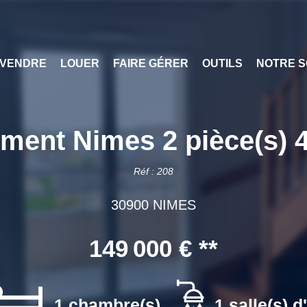
VENDRE
LOUER
FAIRE GÉRER
OUTILS
NOTRE S
ment Nimes 2 pièce(s) 
Réf : 208
30900 NIMES
149 000 €
**
1 chambre(s)
1 salle(s) d