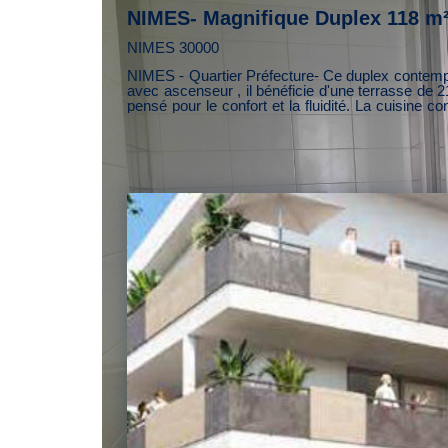
NIMES- Magnifique Duplex 118 m²
NIMES 30000
NIMES - Quartier Préfecture- Ce duplex contemporain de 118m² séduit par son architecture et ses lignes épurées. Situé au sein d'un charmant immeuble de caractère
avec ascenseur , il bénéficie d'une terrasse de 2
pensé pour le confort et la fluidité. La cuisine
baies vitrées apportent une hauteur sous plafond remarquable et ba
complètent ce niveau. L'étage accueille une cham
combine le calme d'un dernier étage et l'effervescence du centre-ville historique. Charges annu
15570 hcv- Informations sur risques auxquels