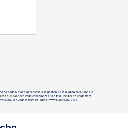
ées pour la durée nécessaire à la gestion de la relation client dans le
accès aux données vous concernant et les faire rectifier en contactant
ous pouvez vous inscrire ici :
https://www.bloctel.gouv.fr/
»
rche