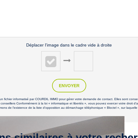
Déplacer l'image dans le cadre vide à droite
ENVOYER
s un fichier informatisé par COURDIL IMMO pour gérer votre demande de contact. Elles sont conserv
 conseillers Conformément à la loi « informatique et libertés », vous pouvez exercer votre droit d'
de l'existence de la liste d'opposition au démarchage téléphonique « Bloctel », sur laquelle v
ns similaires à votre reche