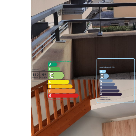
Exclusivité- Secteur Capouchiné - Au 3ème et dernier
composé d'une entrée, un séjour cuisine, une chambre 
sécurisée.
Mandat 15390 - charges 1386,84 €/an dont provision e
Nos honoraires
Classes DPE/GES
Montant estimé des dépenses annuelles d'énergie pour
référence 29/04/2022.
Partager :