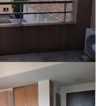
 étage d'une résidence sécurisée, appartement T2 en duplex
avec placard, salle d'eau wc, balcon et 1 place de parking
au froide et eau chaude- 59 Lots d'hab- DPE C- hcv-
 un usage standard entre 390€ et 600€. Pour la date de