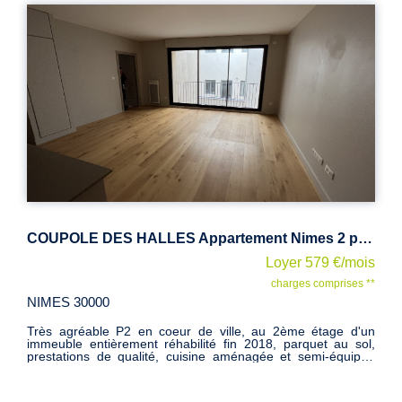
COUPOLE DES HALLES Appartement Nimes 2 pièce(s) 47.75 m2
Loyer 579 €/mois
charges comprises **
NIMES 30000
Très agréable P2 en coeur de ville, au 2ème étage d'un
immeuble entièrement réhabilité fin 2018, parquet au sol,
prestations de qualité, cuisine aménagée et semi-équipée
(plaque cuisson et hotte), belle salle d'eau. Loué avec
parking couvert en RDC. Mandat n°2323 Les informations
sur les risques auxquels ce bien est exposé sont disponibles