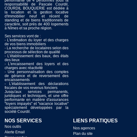
performante de 4 personnes sous la
responsabilité de Pascale Courdil,
COURDIL BOUQUERIE est dédiée à
la location et la gestion locative
d'Immobilier neuf et récent de
standing et de biens traditionnels de
caractère, soit près de 400 logements
à Nîmes et sa proche région.
Ses services vont de :
- L'estimation du loyer et des charges
de vos biens immobiliers
- La recherche de locataires selon des
processus de sélection de qualité
- L'établissement des baux, des états
des lieux
- L'encaissement des loyers et des
charges avec réactivité
- Une personnalisation des comptes
de gérance et de reversement des
encaissements
- L'établissement des déclarations
fiscales de vos revenus fonciers
Jusqu'aux services permanents,
juridiques et techniques, et une offre
performante en matière d'assurances
"loyers impayés" et "vacance locative"
spécialement développées par la
société Courdil.
NOS SERVICES
LIENS PRATIQUES
Nos outils
Nos agences
Alerte Email
Plan du site