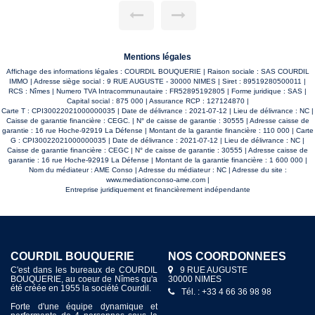
sur le site Géorisques http://www.georisques.gouv.fr
Mentions légales
Affichage des informations légales : COURDIL BOUQUERIE | Raison sociale : SAS COURDIL
IMMO | Adresse siège social : 9 RUE AUGUSTE - 30000 NIMES | Siret : 89519280500011 |
RCS : Nîmes | Numero TVA Intracommunautaire : FR52895192805 | Forme juridique : SAS |
Capital social : 875 000 | Assurance RCP : 127124870 |
Carte T : CPI30022021000000035 | Date de délivrance : 2021-07-12 | Lieu de délivrance : NC |
Caisse de garantie financière : CEGC. | N° de caisse de garantie : 30555 | Adresse caisse de
garantie : 16 rue Hoche-92919 La Défense | Montant de la garantie financière : 110 000 | Carte
G : CPI30022021000000035 | Date de délivrance : 2021-07-12 | Lieu de délivrance : NC |
Caisse de garantie financière : CEGC | N° de caisse de garantie : 30555 | Adresse caisse de
garantie : 16 rue Hoche-92919 La Défense | Montant de la garantie financière : 1 600 000 |
Nom du médiateur : AME Conso | Adresse du médiateur : NC | Adresse du site :
www.mediationconso-ame.com
|
Entreprise juridiquement et financièrement indépendante
COURDIL BOUQUERIE
NOS COORDONNÉES
C'est dans les bureaux de COURDIL
9 RUE AUGUSTE
BOUQUERIE, au coeur de Nîmes qu'a
30000 NIMES
été créée en 1955 la société Courdil.
Tél. : +33 4 66 36 98 98
Forte d'une équipe dynamique et