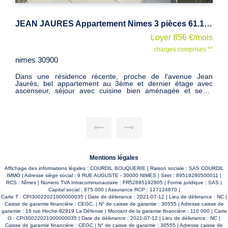
JEAN JAURES Appartement Nimes 3 pièces 61.10 m2 avec parking privé
Loyer 856 €/mois
charges comprises **
imes 30900
NIME
ans une résidence récente, proche de l'avenue Jean
Dans 
aurès, bel appartement au 3ème et dernier étage avec
haute
scenseur, séjour avec cuisine bien aménagée et semi-
cuisi
quipée, deux chambres , grande salle d'eau , WC séparé.
Parking p
limatisation dans le séjour et chauffage Gaz individuel,
les ri
rande terrasse de 25 m². Place de parking. Mandat 2309
le sit
es informations sur les risques auxquels ce bien est exposé
sont disponibles sur le site Géorisques
ttp://www.georisques.gouv.fr
Mentions légales
Affichage des informations légales : COURDIL BOUQUERIE | Raison sociale : SAS COURDIL
IMMO | Adresse siège social : 9 RUE AUGUSTE - 30000 NIMES | Siret : 89519280500011 |
RCS : Nîmes | Numero TVA Intracommunautaire : FR52895192805 | Forme juridique : SAS |
Capital social : 875 000 | Assurance RCP : 127124870 |
Carte T : CPI30022021000000035 | Date de délivrance : 2021-07-12 | Lieu de délivrance : NC |
Caisse de garantie financière : CEGC. | N° de caisse de garantie : 30555 | Adresse caisse de
garantie : 16 rue Hoche-92919 La Défense | Montant de la garantie financière : 110 000 | Carte
G : CPI30022021000000035 | Date de délivrance : 2021-07-12 | Lieu de délivrance : NC |
Caisse de garantie financière : CEGC | N° de caisse de garantie : 30555 | Adresse caisse de