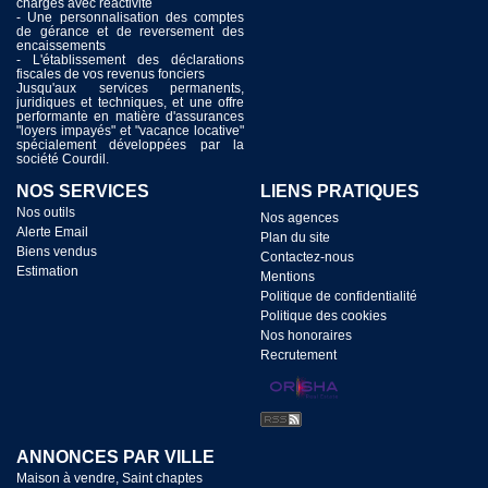
charges avec réactivité
exclusifs.
- Une personnalisation des comptes
de gérance et de reversement des
Nous nous ferons un plaisir de
encaissements
répondre à vos questions et de vous
- L'établissement des déclarations
apporter les meilleures solutions pour
fiscales de vos revenus fonciers
mener à bien vos intentions.
Jusqu'aux services permanents,
juridiques et techniques, et une offre
performante en matière d'assurances
"loyers impayés" et "vacance locative"
spécialement développées par la
société Courdil.
NOS SERVICES
LIENS PRATIQUES
Nos outils
Nos agences
Alerte Email
Plan du site
Biens vendus
Contactez-nous
Estimation
Mentions
Politique de confidentialité
Politique des cookies
Nos honoraires
Recrutement
ANNONCES PAR VILLE
Maison à vendre, Saint chaptes