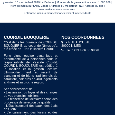
garantie : 16 rue Hoche-92919 La Défense | Montant de la garantie financière : 1 600 000 |
Nom du médiateur : AME Conso | Adresse du médiateur : NC | Adresse du site :
www.mediationconso-ame.com
|
Entreprise juridiquement et financièrement indépendante
COURDIL BOUQUERIE
COURDIL DAUDET
NOS COORDONNÉES
NOS COORDONNÉES
C'est dans les bureaux de COURDIL
Depuis 1955 la société COURDIL
9 RUE AUGUSTE
1 BOULEVARD ALPHONSE
BOUQUERIE, au coeur de Nîmes qu'a
s’attache à servir au mieux les intérêts
30000 NIMES
DAUDET
été créée en 1955 la société Courdil.
de ses clients en mettant en œuvre
30000 NIMES
Tél. : +33 4 66 36 98 98
tous les moyens nécessaires afin
Tél. : +33 4 66 36 00 19
Forte d'une équipe dynamique et
d’offrir un service immobilier de
performante de 4 personnes sous la
qualité dans le but de satisfaire ses
responsabilité de Pascale Courdil,
mandants.
COURDIL BOUQUERIE est dédiée à
la location et la gestion locative
Spécialisée dans l'immobilier sur
d'Immobilier neuf et récent de
Nîmes et ses environs, nous mettons à
standing et de biens traditionnels de
votre entière disposition l’efficacité
caractère, soit près de 400 logements
reconnue de notre service spécialisé
à Nîmes et sa proche région.
dans la Transaction immobilière
(achat, vente, estimations, conseil
Ses services vont de :
patrimonial) afin de vous encourager
- L'estimation du loyer et des charges
et vous conseiller dans les démarches
de vos biens immobiliers
de votre projet immobilier.
- La recherche de locataires selon des
processus de sélection de qualité
Pour la location, sa connaissance du
- L'établissement des baux, des états
marché vous permettra de recevoir les
des lieux
meilleurs conseils et de consulter son
- L'encaissement des loyers et des
très important catalogue de biens