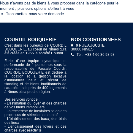
Nous n'avons pas de biens à vous proposer dans la catégorie pour le
moment , plusieurs options s'offrent à vous :
Transmettez-nous votre demande
COURDIL BOUQUERIE
NOS COORDONNÉES
C'est dans les bureaux de COURDIL
9 RUE AUGUSTE
BOUQUERIE, au coeur de Nîmes qu'a
30000 NIMES
été créée en 1955 la société Courdil.
Tél. : +33 4 66 36 98 98
Forte d'une équipe dynamique et
performante de 4 personnes sous la
responsabilité de Pascale Courdil,
COURDIL BOUQUERIE est dédiée à
la location et la gestion locative
d'Immobilier neuf et récent de
standing et de biens traditionnels de
caractère, soit près de 400 logements
à Nîmes et sa proche région.
Ses services vont de :
- L'estimation du loyer et des charges
de vos biens immobiliers
- La recherche de locataires selon des
processus de sélection de qualité
- L'établissement des baux, des états
des lieux
- L'encaissement des loyers et des
charges avec réactivité