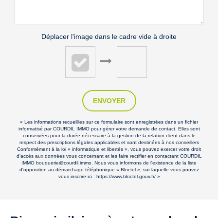
Déplacer l'image dans le cadre vide à droite
ENVOYER
« Les informations recueillies sur ce formulaire sont enregistrées dans un fichier
informatisé par COURDIL IMMO pour gérer votre demande de contact. Elles sont
conservées pour la durée nécessaire à la gestion de la relation client dans le
respect des prescriptions légales applicables et sont destinées à nos conseillers
Conformément à la loi « informatique et libertés », vous pouvez exercer votre droit
d'accès aux données vous concernant et les faire rectifier en contactant COURDIL
IMMO bouquerie@courdil.immo. Nous vous informons de l'existence de la liste
d'opposition au démarchage téléphonique « Bloctel », sur laquelle vous pouvez
vous inscrire ici :
https://www.bloctel.gouv.fr/
»