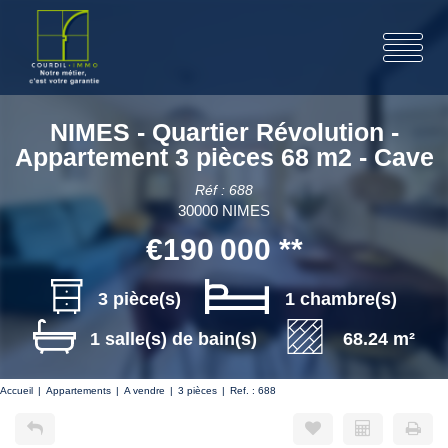
NIMES - Quartier Révolution -
Appartement 3 pièces 68 m2 - Cave
Réf : 688
30000 NIMES
€190 000
**
3 pièce(s)
1 chambre(s)
1 salle(s) de bain(s)
68.24 m²
Accueil
Appartements
A vendre
3 pièces
Ref. : 688