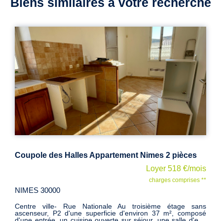
Biens similaires à votre recherche
s 2 pièces
er 518 €/mois
Loyer 5
rges comprises **
charges 
NIMES 30000
me étage sans
Très agréable P2 en coeur de ville, au 2ème 
37 m², composé
immeuble entièrement réhabilité fin 2018, parqu
 une salle d'eau
prestations de qualité, cuisine aménagée et se