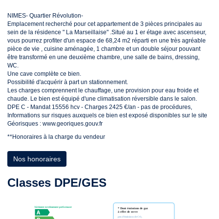
NIMES- Quartier Révolution-
Emplacement recherché pour cet appartement de 3 pièces principales au
sein de la résidence " La Marseillaise" .Situé au 1 er étage avec ascenseur,
vous pourrez profiter d'un espace de 68,24 m2 réparti en une très agréable
pièce de vie , cuisine aménagée, 1 chambre et un double séjour pouvant
être transformé en une deuxième chambre, une salle de bains, dressing,
WC.
Une cave complète ce bien.
Possibilité d'acquérir à part un stationnement.
Les charges comprennent le chauffage, une provision pour eau froide et
chaude. Le bien est équipé d'une climatisation réversible dans le salon.
DPE C - Mandat 15556 hcv - Charges 2425 €/an - pas de procédures,
Informations sur risques auxquels ce bien est exposé disponibles sur le site
Géorisques : www.georiques.gouv.fr
**
Honoraires à la charge du vendeur
Nos honoraires
Classes DPE/GES