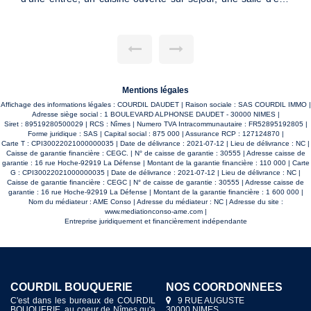
 Climatisation.
(plaque cuisson et hotte), belle salle d'eau.
 le 29/08/2026.
parking couvert en RDC. Mandat n°2323 Les in
ues auxquels ce
sur les risques auxquels ce bien est exposé sont 
ite Géorisques
sur le site Géorisques http://www.georisques.gouv.
Mentions légales
Affichage des informations légales : COURDIL DAUDET | Raison sociale : SAS COURDIL IMMO |
Adresse siège social : 1 BOULEVARD ALPHONSE DAUDET - 30000 NIMES |
Siret : 89519280500029 | RCS : Nîmes | Numero TVA Intracommunautaire : FR52895192805 |
Forme juridique : SAS | Capital social : 875 000 | Assurance RCP : 127124870 |
Carte T : CPI30022021000000035 | Date de délivrance : 2021-07-12 | Lieu de délivrance : NC |
Caisse de garantie financière : CEGC. | N° de caisse de garantie : 30555 | Adresse caisse de
garantie : 16 rue Hoche-92919 La Défense | Montant de la garantie financière : 110 000 | Carte
G : CPI30022021000000035 | Date de délivrance : 2021-07-12 | Lieu de délivrance : NC |
Caisse de garantie financière : CEGC | N° de caisse de garantie : 30555 | Adresse caisse de
garantie : 16 rue Hoche-92919 La Défense | Montant de la garantie financière : 1 600 000 |
Nom du médiateur : AME Conso | Adresse du médiateur : NC | Adresse du site :
www.mediationconso-ame.com
|
Entreprise juridiquement et financièrement indépendante
COURDIL BOUQUERIE
COURDIL DAUDET
NOS COORDONNÉES
NOS COORDONNÉES
C'est dans les bureaux de COURDIL
Depuis 1955 la société COURDIL
9 RUE AUGUSTE
1 BOULEVARD ALPHONSE
BOUQUERIE, au coeur de Nîmes qu'a
s’attache à servir au mieux les intérêts
30000 NIMES
DAUDET