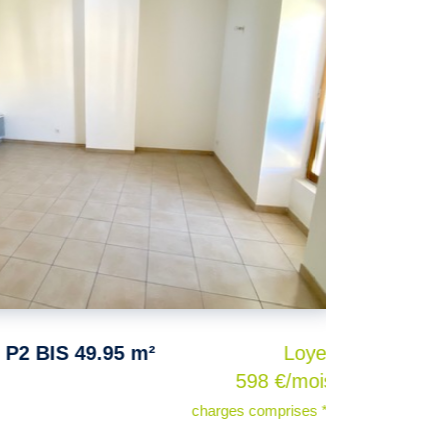
BIS 49.95 m²
Loyer
598 €/mois
charges comprises **
NIMES 30000