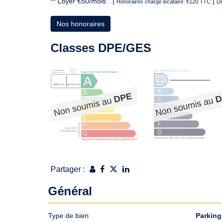
**
Loyer €50/mois
|
|
Honoraires charge locataire: €120 TTC
Dé
Nos honoraires
Classes DPE/GES
Partager :
Général
Type de bien
Parking