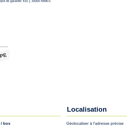
|
pôt de garantie: €55
30000 NIMES
Localisation
 / box
Géolocaliser à l'adresse précise