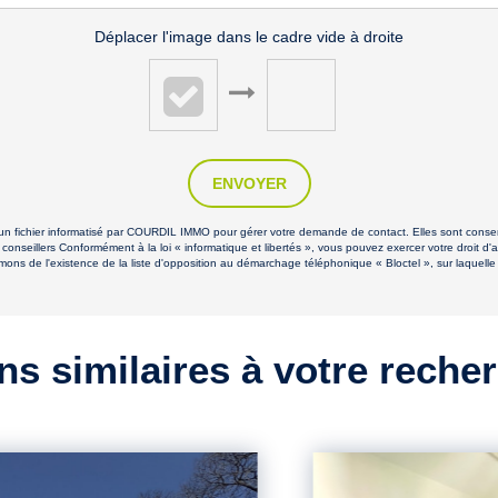
Déplacer l'image dans le cadre vide à droite
ENVOYER
s un fichier informatisé par COURDIL IMMO pour gérer votre demande de contact. Elles sont conserv
 conseillers Conformément à la loi « informatique et libertés », vous pouvez exercer votre droit d'
de l'existence de la liste d'opposition au démarchage téléphonique « Bloctel », sur laquelle v
ns similaires à votre reche