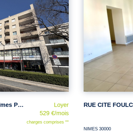
Jean Jaures Appartement Nîmes P2 dans une résidence sécurisée
Loyer
RUE CITE FOULC P2 
529 €/mois
charges comprises **
NIMES 30000