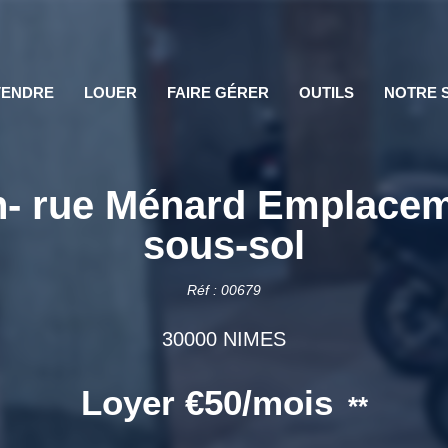
VENDRE
LOUER
FAIRE GÉRER
OUTILS
NOTRE 
on- rue Ménard Emplace
sous-sol
Réf : 00679
30000 NIMES
Loyer €50/mois
**