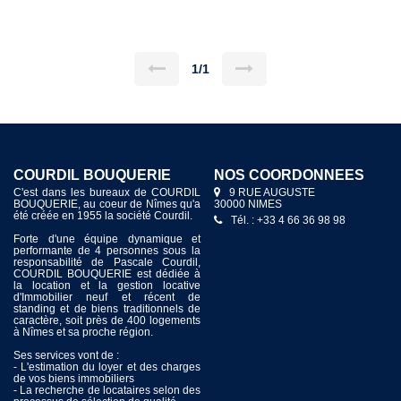
1/1
COURDIL BOUQUERIE
NOS COORDONNÉES
C'est dans les bureaux de COURDIL
9 RUE AUGUSTE
BOUQUERIE, au coeur de Nîmes qu'a
30000 NIMES
été créée en 1955 la société Courdil.
Tél. : +33 4 66 36 98 98
Forte d'une équipe dynamique et
performante de 4 personnes sous la
responsabilité de Pascale Courdil,
COURDIL BOUQUERIE est dédiée à
la location et la gestion locative
d'Immobilier neuf et récent de
standing et de biens traditionnels de
caractère, soit près de 400 logements
à Nîmes et sa proche région.
Ses services vont de :
- L'estimation du loyer et des charges
de vos biens immobiliers
- La recherche de locataires selon des