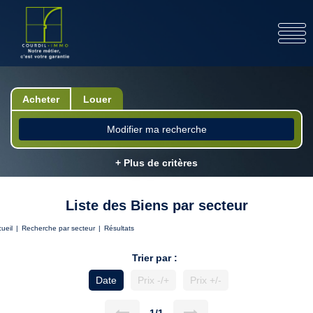
Acheter
Louer
Modifier ma recherche
+ Plus de critères
Liste des Biens par secteur
ueil
Recherche par secteur
Résultats
Trier par :
Date
Prix -/+
Prix +/-