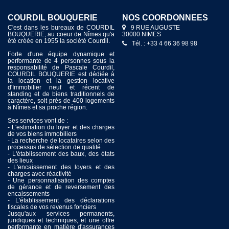
COURDIL BOUQUERIE
NOS COORDONNÉES
C'est dans les bureaux de COURDIL
9 RUE AUGUSTE
BOUQUERIE, au coeur de Nîmes qu'a
30000 NIMES
été créée en 1955 la société Courdil.
Tél. : +33 4 66 36 98 98
Forte d'une équipe dynamique et
performante de 4 personnes sous la
responsabilité de Pascale Courdil,
COURDIL BOUQUERIE est dédiée à
la location et la gestion locative
d'Immobilier neuf et récent de
standing et de biens traditionnels de
caractère, soit près de 400 logements
à Nîmes et sa proche région.
Ses services vont de :
- L'estimation du loyer et des charges
de vos biens immobiliers
- La recherche de locataires selon des
processus de sélection de qualité
- L'établissement des baux, des états
des lieux
- L'encaissement des loyers et des
charges avec réactivité
- Une personnalisation des comptes
de gérance et de reversement des
encaissements
- L'établissement des déclarations
fiscales de vos revenus fonciers
Jusqu'aux services permanents,
juridiques et techniques, et une offre
performante en matière d'assurances