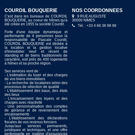
COURDIL BOUQUERIE
NOS COORDONNÉES
C'est dans les bureaux de COURDIL
9 RUE AUGUSTE
BOUQUERIE, au coeur de Nîmes qu'a
30000 NIMES
été créée en 1955 la société Courdil.
Tél. : +33 4 66 36 98 98
Forte d'une équipe dynamique et
performante de 4 personnes sous la
responsabilité de Pascale Courdil,
COURDIL BOUQUERIE est dédiée à
la location et la gestion locative
d'Immobilier neuf et récent de
standing et de biens traditionnels de
caractère, soit près de 400 logements
à Nîmes et sa proche région.
Ses services vont de :
- L'estimation du loyer et des charges
de vos biens immobiliers
- La recherche de locataires selon des
processus de sélection de qualité
- L'établissement des baux, des états
des lieux
- L'encaissement des loyers et des
charges avec réactivité
- Une personnalisation des comptes
de gérance et de reversement des
encaissements
- L'établissement des déclarations
fiscales de vos revenus fonciers
Jusqu'aux services permanents,
juridiques et techniques, et une offre
performante en matière d'assurances