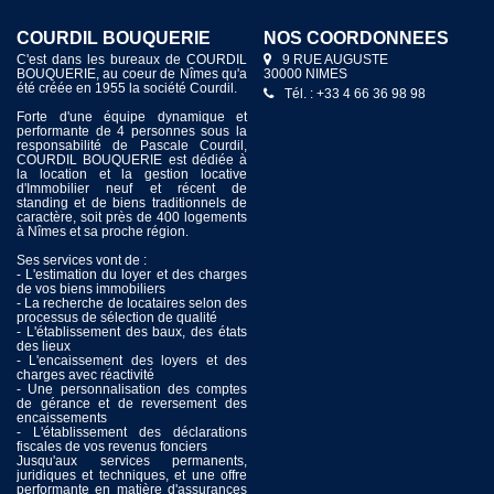
COURDIL BOUQUERIE
NOS COORDONNÉES
C'est dans les bureaux de COURDIL
9 RUE AUGUSTE
BOUQUERIE, au coeur de Nîmes qu'a
30000 NIMES
été créée en 1955 la société Courdil.
Tél. : +33 4 66 36 98 98
Forte d'une équipe dynamique et
performante de 4 personnes sous la
responsabilité de Pascale Courdil,
COURDIL BOUQUERIE est dédiée à
la location et la gestion locative
d'Immobilier neuf et récent de
standing et de biens traditionnels de
caractère, soit près de 400 logements
à Nîmes et sa proche région.
Ses services vont de :
- L'estimation du loyer et des charges
de vos biens immobiliers
- La recherche de locataires selon des
processus de sélection de qualité
- L'établissement des baux, des états
des lieux
- L'encaissement des loyers et des
charges avec réactivité
- Une personnalisation des comptes
de gérance et de reversement des
encaissements
- L'établissement des déclarations
fiscales de vos revenus fonciers
Jusqu'aux services permanents,
juridiques et techniques, et une offre
performante en matière d'assurances