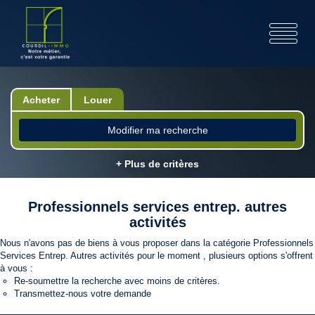
Acheter
Louer
Modifier ma recherche
+ Plus de critères
Professionnels services entrep. autres
activités
Nous n'avons pas de biens à vous proposer dans la catégorie Professionnels
Services Entrep. Autres activités pour le moment , plusieurs options s'offrent
à vous :
Re-soumettre la recherche avec moins de critères.
Transmettez-nous votre demande