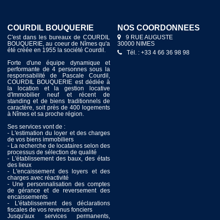
COURDIL BOUQUERIE
NOS COORDONNÉES
C'est dans les bureaux de COURDIL
9 RUE AUGUSTE
BOUQUERIE, au coeur de Nîmes qu'a
30000 NIMES
été créée en 1955 la société Courdil.
Tél. : +33 4 66 36 98 98
Forte d'une équipe dynamique et
performante de 4 personnes sous la
responsabilité de Pascale Courdil,
COURDIL BOUQUERIE est dédiée à
la location et la gestion locative
d'Immobilier neuf et récent de
standing et de biens traditionnels de
caractère, soit près de 400 logements
à Nîmes et sa proche région.
Ses services vont de :
- L'estimation du loyer et des charges
de vos biens immobiliers
- La recherche de locataires selon des
processus de sélection de qualité
- L'établissement des baux, des états
des lieux
- L'encaissement des loyers et des
charges avec réactivité
- Une personnalisation des comptes
de gérance et de reversement des
encaissements
- L'établissement des déclarations
fiscales de vos revenus fonciers
Jusqu'aux services permanents,