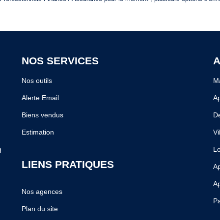
NOS SERVICES
A
Nos outils
Ma
Alerte Email
A
Biens vendus
De
Estimation
Vi
g
Lo
LIENS PRATIQUES
Ap
Ap
Nos agences
Pa
Plan du site