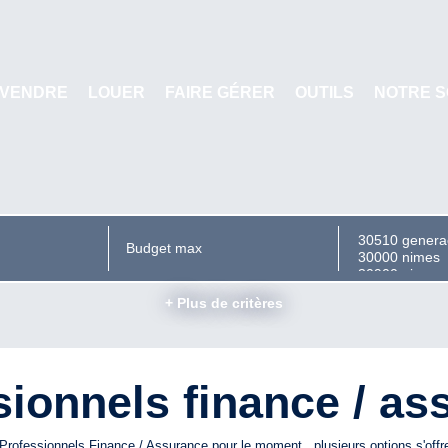
VENDRE
LOUER
FAIRE GÉRER
OUTILS
NOTRE S
+ Plus de critères
sionnels finance / as
rofessionnels Finance / Assurance pour le moment , plusieurs options s'offr