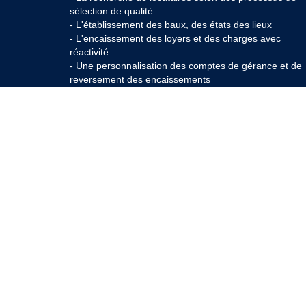
sélection de qualité
- L'établissement des baux, des états des lieux
- L'encaissement des loyers et des charges avec
réactivité
- Une personnalisation des comptes de gérance et de
reversement des encaissements
- L'établissement des déclarations fiscales de vos
revenus fonciers
Jusqu'aux services permanents, juridiques et
techniques, et une offre performante en matière
d'assurances "loyers impayés" et "vacance locative"
spécialement développées par la société Courdil.
NOS COORDONNÉES
9 RUE AUGUSTE
30000 NIMES
Tél. : +33 4 66 36 98 98
COURDIL DAUDET