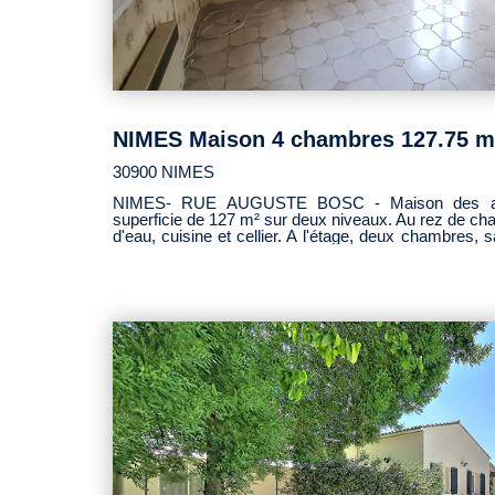
30900 NIMES
NIMES- RUE AUGUSTE BOSC - Maison des années 1980 à rénover, d'une
superficie de 127 m² sur deux niveaux. Au rez de ch
d'eau, cuisine et cellier. A l'étage, deux chambres,
complète ce bien. Rafraichissements à prévoir. Délégation Mandat hcv. DPE D
Informations sur risques auxquels ce bien est e
Géorisques : www.georiques.gouv.fr