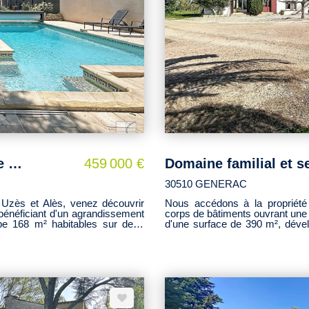
SAINT-CHAPTES - Maison de charme 168 m² avec piscine -4 chambres
459 000 €
30510 GENERAC
Uzès et Alès, venez découvrir
Nous accédons à la propriété
bénéficiant d'un agrandissement
corps de bâtiments ouvrant une 
deux
d'une surface de 390 m², déve
'un salon séjour d'environ 40m2
offrant les possibilités de cr
familiale. Dès l'entrée, les vol
rs l'extérieur, une salle d'eau,
lumière naturelle, créant une
ne complètent ce niveau. L'étage
aménagée et équipée s'impose c
érieur le jardin, soigneusement
une salle à manger. L'habitat
nt à la flânerie et à créer des
d'eau, à la touche provençale. Une partie à l'étage d'
mmercialité à proximité à pied.
à rénover. Les espaces généreu
logements indépendants. L'ancie