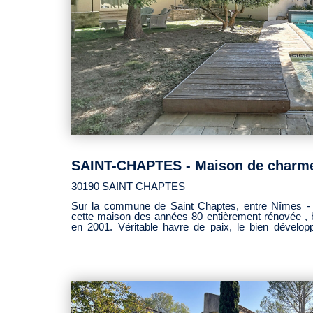
30190 SAINT CHAPTES
Sur la commune de Saint Chaptes, entre Nîmes - 
cette maison des années 80 entièrement rénovée , 
en 2001. Véritable havre de paix, le bien développe 168 m² habitables sur 
niveaux. L'agréable demeure familiale se compose d
avec cheminée ,baigné de soleil et d'une cuisine indépendante aménagée et équipée,
De plain-pied, une chambre comme un cocon appelle ve
sanitaires, un bureau et une spacieuse arrière cuisi
est dédié à trois chambres avec sanitaires. À l'ext
aménagé ,accueille une piscine et terrasses, invita
moments de partages. Ecole, services médicaux et co
Mandat n° 15575 hcv - DPE Informations sur risques auxquels ce bien est exposé