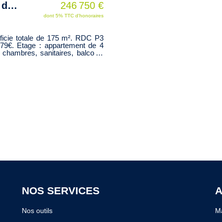
Maison Nîmes 175.02 m2 constituée de 2 Appts - Garage - sur 465m2 de jardin clos
246 750 €
dont 5% TTC d'honoraires
rficie totale de 175 m². RDC P3
3.79€. Etage : appartement de 4
3 chambres, sanitaires, balcon :
in - le tout sur une parcelle de
georiques.gouv.fr
NOS SERVICES
A
Nos outils
Ma