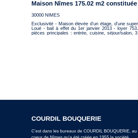
30000 NIMES
Exclusivité - Maison élevée d'un étage, d'une supe
Loué - bail à effet du 1er janvier 2013 - loyer 75
pièces principales : entrée, cuisine, séjour/salon, 
libre de toute location ou occupation Garage - Jard
465m2 - Mandat 15532 hca 5% - DPE D - Informations sur risques auxquels ce bien
est exposé disponibles sur le site Géorisques : www.
COURDIL BOUQUERIE
C'est dans les bureaux de COURDIL BOUQUERIE, au
coeur de Nîmes qu'a été créée en 1955 la société