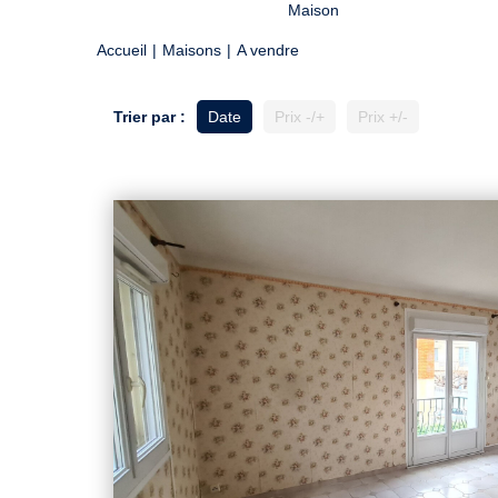
Maison
Accueil
Maisons
A vendre
Trier par :
Date
Prix -/+
Prix +/-