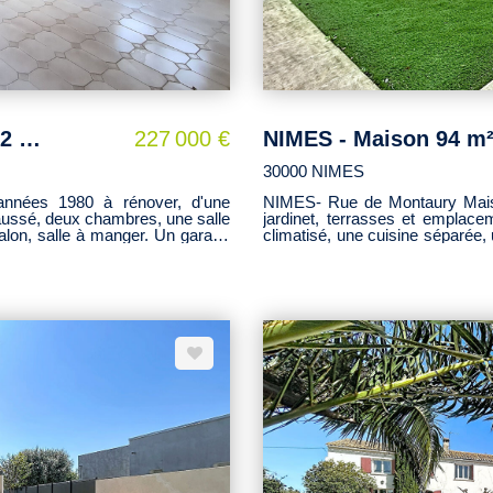
NIMES Maison 4 chambres 127.75 m2 - Proche Jean Jaurès
227 000 €
30000 NIMES
NIMES- Rue de Montaury Maison 
aussé, deux chambres, une salle
jardinet, terrasses et emplace
 salon, salle à manger. Un garage
climatisé, une cuisine séparée, une buanderie et
une avec son balcon, une salle
xposé disponibles sur le site
C - 350 € / an Informations sur
le site Géorisques : www.georiq