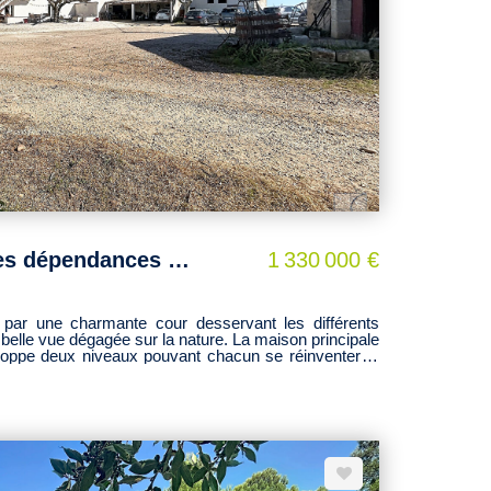
Domaine familial et ses dépendances à Générac
1 330 000 €
 par une charmante cour desservant les différents
belle vue dégagée sur la nature. La maison principale
loppe deux niveaux pouvant chacun se réinventer et
éer plusieurs lieux de vie ou une demeure totalement
umes s'ouvrent sur une belle pièce de vie baignées de
 atmosphère chaleureuse et conviviale. La cuisine
omme un véritable espace de partage, s'alliant avec
ion principal propose cinq chambres et deux salles
une surface totale de 90 m2, est
x permettent d'envisager la création d'un gîte, de
nne cave en pierre, à usage d'atelier et de stockage,