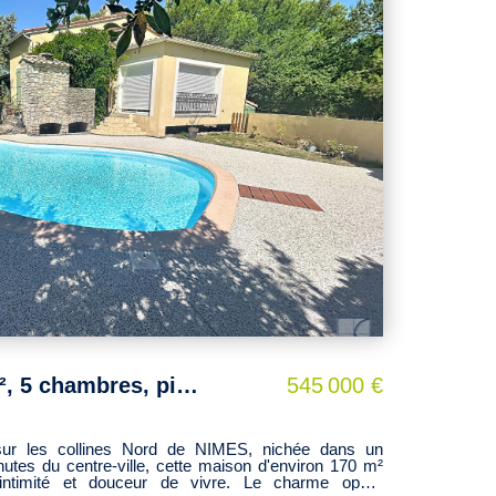
t renforcent le caractère authentique de la propriété.
'inscrit dans un écrin de plus de douze hectares,
e. Entre propriété de caractère, projet d'accueil ou
vence, ce mas singulier incarne l'esprit des lieux
ntiel et art de vivre se rencontrent. La propriété se
aine de minutes de Nîmes, à 30 minutes du bord de
NIMES- Maison 171 m², 5 chambres, piscine et dépendances
545 000 €
r les collines Nord de NIMES, nichée dans un
tes du centre-ville, cette maison d'environ 170 m²