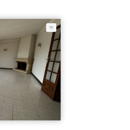
 cheminée, cuisine aménagée le
immédiatement. Le jardin arbor
6 chambres, 3 salles de bains,
agrémenté d'une jolie piscin
e parcelle de 1629 m2 entièrement
accueille la pièce de vie de 46
salon doté d'une cheminée cr
r le site géorisques :
manger donnant sur le délicie
conjugue avec un cellier. Troi
niveau. L'étage accueille trois 
imagination. Les espaces ann
atelier spacieux, ainsi que plu
poolhouse et un barbecue lais
soleil nîmois. DPE B- Mandat 15529 - hcv Informations sur risques auxquels ce bien
est exposé disponibles sur le s