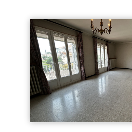
prolongeant sur la pièce de vie agrémentée d'une
tout donnant sur une superbe terrasse. Au total 
sanitaires, cellier, buanderie, garage, Le tout sur un
close. Mandat 15523- hcv - DPE C - les informations sur les risques auxquels ce
bien est exposé sont disponibles su
https://www.georisques.gouv.fr