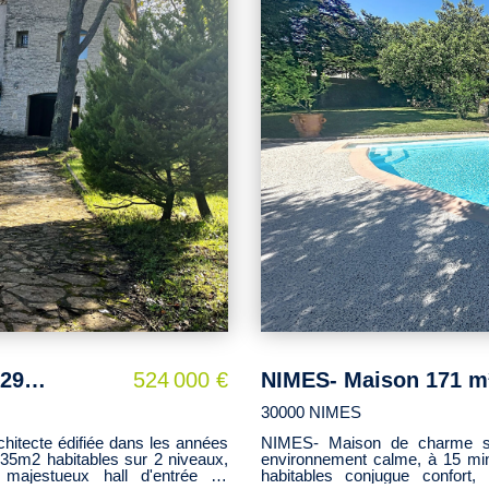
ouv.fr
viennent parfaire cet ensemble e
À l'extérieur, la propriété s
actuellement en partie agricol
adresse confidentielle en Pro
atypiques où authenticité, pote
trouve à seulement une vingt
mer. Mandat 15572
Villa Nîmes 8 pièce(s) 435 m2 sur 1629 m2 de terrain
524 000 €
30000 NIMES
chitecte édifiée dans les années
NIMES- Maison de charme su
435m2 habitables sur 2 niveaux,
environnement calme, à 15 minu
ajestueux hall d'entrée se
habitables conjugue confort, intimité et douceur de vivre. Le charme opère