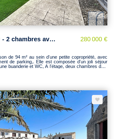
NIMES - Maison 94 m² - 2 chambres avec parking Secteur MONTAURY
280 000 €
de 94 m² au sein d'une petite copropriété, avec
ment de parking,. Elle est composée d'un joli séjour
 WC, A l'étage, deux chambres dont
 de bains, WC. 4 lots d'hab. Mandat 15520 hcv. DPE
 risques auxquels ce bien est exposé disponibles sur
ues.gouv.fr