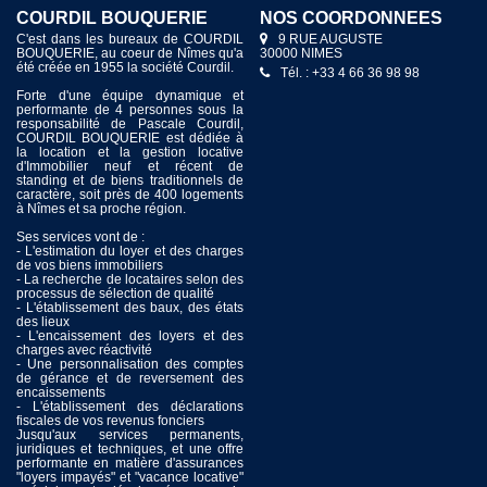
COURDIL BOUQUERIE
NOS COORDONNÉES
C'est dans les bureaux de COURDIL
9 RUE AUGUSTE
BOUQUERIE, au coeur de Nîmes qu'a
30000 NIMES
été créée en 1955 la société Courdil.
Tél. : +33 4 66 36 98 98
Forte d'une équipe dynamique et
performante de 4 personnes sous la
responsabilité de Pascale Courdil,
COURDIL BOUQUERIE est dédiée à
la location et la gestion locative
d'Immobilier neuf et récent de
standing et de biens traditionnels de
caractère, soit près de 400 logements
à Nîmes et sa proche région.
Ses services vont de :
- L'estimation du loyer et des charges
de vos biens immobiliers
- La recherche de locataires selon des
processus de sélection de qualité
- L'établissement des baux, des états
des lieux
- L'encaissement des loyers et des
charges avec réactivité
- Une personnalisation des comptes
de gérance et de reversement des
encaissements
- L'établissement des déclarations
fiscales de vos revenus fonciers
Jusqu'aux services permanents,
juridiques et techniques, et une offre
performante en matière d'assurances
"loyers impayés" et "vacance locative"