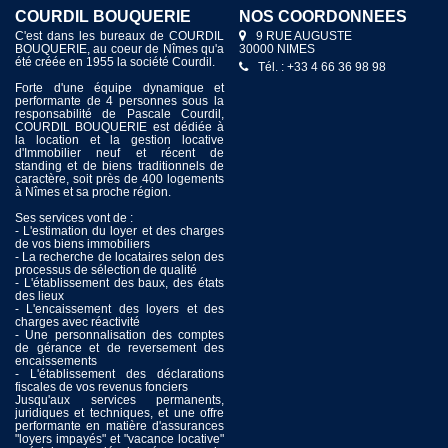
COURDIL BOUQUERIE
NOS COORDONNÉES
C'est dans les bureaux de COURDIL
9 RUE AUGUSTE
BOUQUERIE, au coeur de Nîmes qu'a
30000 NIMES
été créée en 1955 la société Courdil.
Tél. : +33 4 66 36 98 98
Forte d'une équipe dynamique et
performante de 4 personnes sous la
responsabilité de Pascale Courdil,
COURDIL BOUQUERIE est dédiée à
la location et la gestion locative
d'Immobilier neuf et récent de
standing et de biens traditionnels de
caractère, soit près de 400 logements
à Nîmes et sa proche région.
Ses services vont de :
- L'estimation du loyer et des charges
de vos biens immobiliers
- La recherche de locataires selon des
processus de sélection de qualité
- L'établissement des baux, des états
des lieux
- L'encaissement des loyers et des
charges avec réactivité
- Une personnalisation des comptes
de gérance et de reversement des
encaissements
- L'établissement des déclarations
fiscales de vos revenus fonciers
Jusqu'aux services permanents,
juridiques et techniques, et une offre
performante en matière d'assurances
"loyers impayés" et "vacance locative"